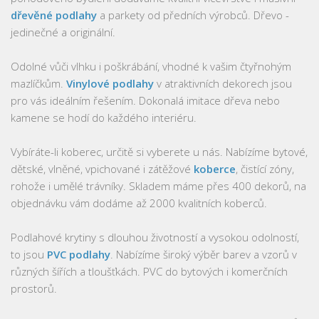
dřevěné podlahy
a parkety od předních výrobců. Dřevo -
jedinečné a originální.
Odolné vůči vlhku i poškrábání, vhodné k vašim čtyřnohým
mazlíčkům.
Vinylové podlahy
v atraktivních dekorech jsou
pro vás ideálním řešením. Dokonalá imitace dřeva nebo
kamene se hodí do každého interiéru.
Vybíráte-li koberec, určitě si vyberete u nás. Nabízíme bytové,
dětské, vlněné, vpichované i zátěžové
koberce
, čistící zóny,
rohože i umělé trávníky. Skladem máme přes 400 dekorů, na
objednávku vám dodáme až 2000 kvalitních koberců.
Podlahové krytiny s dlouhou životností a vysokou odolností,
to jsou
PVC podlahy
. Nabízíme široký výběr barev a vzorů v
různých šířích a tloušťkách. PVC do bytových i komerčních
prostorů.