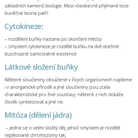
Psychologie a Sociologie
základních kamenů biologie. Mezi všeobecně přijímané teze
buněčné teorie patří:
Společenské vědy
Cytokineze:
Technika
Účetnictví
– rozdělení buňky nastane po skončení mitózy
Zdravotnictví
– smyslem cytokineze je rozdělit buňku na dvě dceřiné
buschopné samostatné existence
Zeměpis
Látkové složení buňky
Novinky
Některé sloučeniny obsažené v živých organismech najdeme
i v anorganické přírodě a jiné sloučeniny jsou zcela
charakteristické pro živé soustavy, některé z nich dokáže
člověk syntetizovat a jiné ne.
Mitóza (dělení jádra)
– jedná se o velmi složitý děj, jehož smyslem je rozdělit
replikované chromozomy tak,