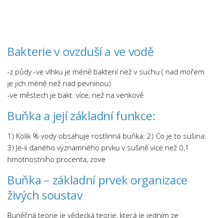
Chemie
Dějepis
Doprava a Logistika
Bakterie v ovzduší a ve vodě
Ekologie
Ekonomie
-z půdy -ve vlhku je méně bakterií než v suchu ( nad mořem
Fyzika
je jich méně než nad pevninou)
-ve městech je bakt. více, než na venkově
Informatika
Buňka a její základní funkce:
Jazyky
Management
1) Kolik % vody obsahuje rostlinná buňka: 2) Co je to sušina:
Marketing
3) Je-li daného významného prvku v sušině více než 0,1
hmotnostního procenta, zove
Němčina
Buňka – základní prvek organizace
Občanská nauka
živých soustav
Pedagogika
Právo
Buněčná teorie je vědecká teorie, která je jedním ze