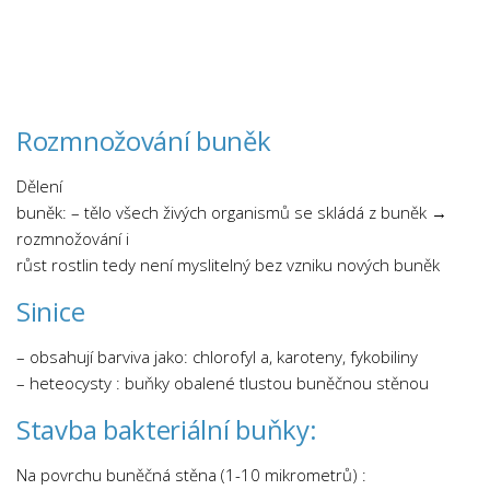
Rozmnožování buněk
Dělení
buněk: – tělo všech živých organismů se skládá z buněk →
rozmnožování i
růst rostlin tedy není myslitelný bez vzniku nových buněk
Sinice
– obsahují barviva jako: chlorofyl a, karoteny, fykobiliny
– heteocysty : buňky obalené tlustou buněčnou stěnou
Stavba bakteriální buňky:
Na povrchu buněčná stěna (1-10 mikrometrů) :