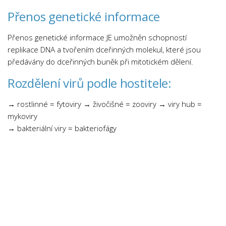
Přenos genetické informace
Přenos genetické informace JE umožněn schopností
replikace DNA a tvořením dceřinných molekul, které jsou
předávány do dceřinných buněk při mitotickém dělení.
Rozdělení virů podle hostitele:
→ rostlinné = fytoviry → živočišné = zooviry → viry hub =
mykoviry
→ bakteriální viry = bakteriofágy