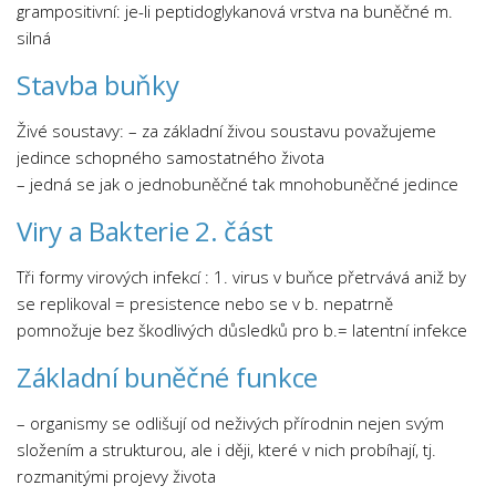
grampositivní: je-li peptidoglykanová vrstva na buněčné m.
silná
Stavba buňky
Živé soustavy: – za základní živou soustavu považujeme
jedince schopného samostatného života
– jedná se jak o jednobuněčné tak mnohobuněčné jedince
Viry a Bakterie 2. část
Tři formy virových infekcí : 1. virus v buňce přetrvává aniž by
se replikoval = presistence nebo se v b. nepatrně
pomnožuje bez škodlivých důsledků pro b.= latentní infekce
Základní buněčné funkce
– organismy se odlišují od neživých přírodnin nejen svým
složením a strukturou, ale i ději, které v nich probíhají, tj.
rozmanitými projevy života