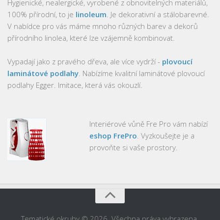
Hygienické, nealergické, vyrobené z obnovitelných materiálů,
100% přírodní, to je
linoleum
. Je dekorativní a stálobarevné.
V nabídce pro vás máme mnoho různých barev a dekorů
přírodního linolea, které lze vzájemně kombinovat.
Vypadají jako z pravého dřeva, ale více vydrží -
plovoucí
laminátové podlahy
. Nabízíme kvalitní laminátové plovoucí
podlahy Egger. Imitace, která vás okouzlí.
Interiérové vůně Fre Pro vám nabízí
eshop FrePro
. Vyzkoušejte je a
provoňte si vaše prostory.
Tematické okruhy © 2026. Všechna práva vyhrazena.