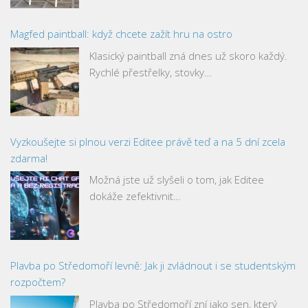
Magfed paintball: když chcete zažít hru na ostro
Klasický paintball zná dnes už skoro každý.
Rychlé přestřelky, stovky…
Vyzkoušejte si plnou verzi Editee právě teď a na 5 dní zcela
zdarma!
Možná jste už slyšeli o tom, jak Editee
dokáže zefektivnit…
Plavba po Středomoří levně: Jak ji zvládnout i se studentským
rozpočtem?
Plavba po Středomoří zní jako sen, který