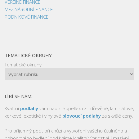
VEŘEJNÉ FINANCE
MEZINÁRODNÍ FINANCE
PODNIKOVÉ FINANCE
TEMATICKÉ OKRUHY
Tematické okruhy
LÍBÍ SE NÁM:
Kvalitní
podlahy
vám nabízí Supellex.cz - dřevěné, laminátové,
korkové, exotické i vinylové
plovoucí podlahy
za skvělé ceny.
Pro příjemný pocit při chůzi a vytvoření vašeho útulného a
pohodového bydlení dodáváme kvalitní vícevrstvé i masivní